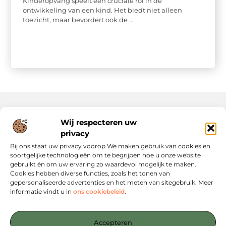
Kinderopvang speelt een cruciale rol in de
ontwikkeling van een kind. Het biedt niet alleen
toezicht, maar bevordert ook de ...
Wij respecteren uw
Onze informatie
privacy
Website Linkbuilding: Hoe Jij Je Online Autoriteit Versterkt
Geld Verdienen via Internet: Jouw Gids naar Digitale Inkomsten
Bij ons staat uw privacy voorop.We maken gebruik van cookies en
soortgelijke technologieën om te begrijpen hoe u onze website
gebruikt én om uw ervaring zo waardevol mogelijk te maken.
Cookies hebben diverse functies, zoals het tonen van
gepersonaliseerde advertenties en het meten van sitegebruik. Meer
informatie vindt u in
ons cookiebeleid
.
Jouw startpunt voor slimme content en strategieën
— Verken inspirerende blogs, concrete tips en strategische
Accepteren