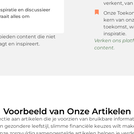
verkent, va
piratie en discussieer
Onze Toekom
raait alles om
kern van onz
toekomst, wa
inspiratie.
 bieden content die niet
Verken ons plat
agt en inspireert.
content.
Voorbeeld van Onze Artikelen
ectie aan artikelen die je voorzien van bruikbare informa
 gezondere leefstijl, slimme financiële keuzes wilt maken
nze zorgvuldig samengestelde artikelen helpen je verde