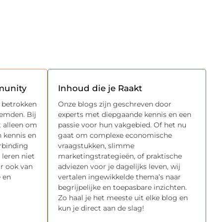
munity
Inhoud die je Raakt
n betrokken
Onze blogs zijn geschreven door
emden. Bij
experts met diepgaande kennis en een
et alleen om
passie voor hun vakgebied. Of het nu
n kennis en
gaat om complexe economische
rbinding
vraagstukken, slimme
 leren niet
marketingstrategieën, of praktische
ar ook van
adviezen voor je dagelijks leven, wij
e en
vertalen ingewikkelde thema’s naar
begrijpelijke en toepasbare inzichten.
Zo haal je het meeste uit elke blog en
kun je direct aan de slag!