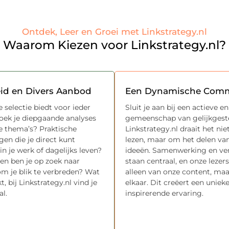
Ontdek, Leer en Groei met Linkstrategy.nl
Waarom Kiezen voor Linkstrategy.nl?
eid en Divers Aanbod
Een Dynamische Com
 selectie biedt voor ieder
Sluit je aan bij een actieve e
Zoek je diepgaande analyses
gemeenschap van gelijkgest
e thema’s? Praktische
Linkstrategy.nl draait het ni
gen die je direct kunt
lezen, maar om het delen va
in je werk of dagelijks leven?
ideeën. Samenwerking en ve
en ben je op zoek naar
staan centraal, en onze lezers
 om je blik te verbreden? Wat
alleen van onze content, ma
t, bij Linkstrategy.nl vind je
elkaar. Dit creëert een uniek
al.
inspirerende ervaring.