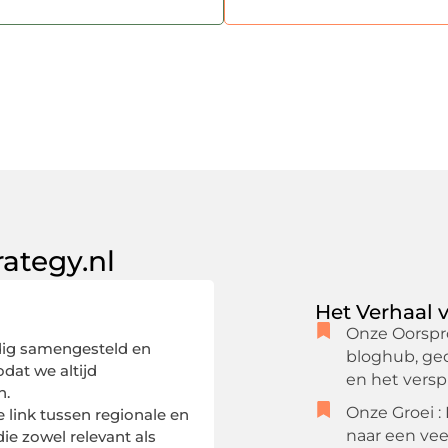
rategy.nl
Het Verhaal v
Onze Oorspro
ldig samengesteld en
bloghub, ged
odat we altijd
en het versp
n.
Onze Groei :
e link tussen regionale en
naar een vee
ie zowel relevant als