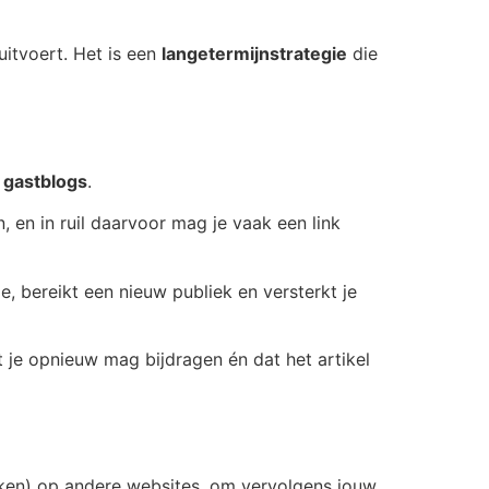
uitvoert. Het is een
langetermijnstrategie
die
n
gastblogs
.
, en in ruil daarvoor mag je vaak een link
e, bereikt een nieuw publiek en versterkt je
at je opnieuw mag bijdragen én dat het artikel
rken) op andere websites, om vervolgens jouw