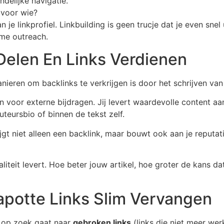
ndelijke navigatie.
n voor wie?
e linkprofiel. Linkbuilding is geen trucje dat je even snel 
mme outreach.
elen En Links Verdienen
nieren om backlinks te verkrijgen is door het schrijven va
 voor externe bijdragen. Jij levert waardevolle content aan
teursbio of binnen de tekst zelf.
gt niet alleen een backlink, maar bouwt ook aan je reputati
aliteit levert. Hoe beter jouw artikel, hoe groter de kans d
apotte Links Slim Vervangen
je op zoek gaat naar
gebroken links
(links die niet meer we