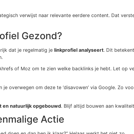
ategisch verwijst naar relevante eerdere content. Dat verst
ofiel Gezond?
rijk dat je regelmatig je
linkprofiel analyseert
. Dit betekent
n.
hrefs of Moz om te zien welke backlinks je hebt. Let op v
n je overwegen om deze te ‘disavowen’ via Google. Zo voork
nt en natuurlijk opgebouwd
. Blijf altijd bouwen aan kwalite
enmalige Actie
oed doen en dan ben ik klaar?” Helaas werkt het niet zo.