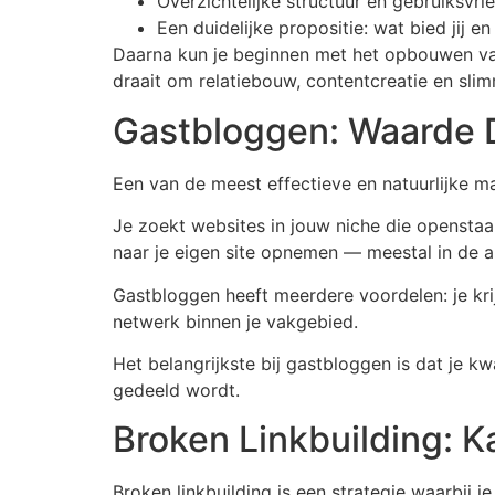
Overzichtelijke structuur en gebruiksvrie
Een duidelijke propositie: wat bied jij e
Daarna kun je beginnen met het opbouwen van j
draait om relatiebouw, contentcreatie en sli
Gastbloggen: Waarde D
Een van de meest effectieve en natuurlijke ma
Je zoekt websites in jouw niche die openstaan
naar je eigen site opnemen — meestal in de au
Gastbloggen heeft meerdere voordelen: je krij
netwerk binnen je vakgebied.
Het belangrijkste bij gastbloggen is dat je kw
gedeeld wordt.
Broken Linkbuilding: K
Broken linkbuilding is een strategie waarbij 