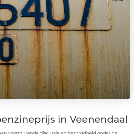
benzineprijs in Veenendaal
van voortdurende discussie en bezorgdheid onder de