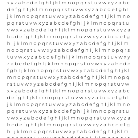
x y z a b c d e f g h I j k l m n o p q r s t u v w x y z a b c
d e f g h I j k l m n o p q r s t u v w x y z a b c d e f g h I
j k l m n o p q r s t u v w x y z a b c d e f g h I j k l m n o
p q r s t u v w x y z a b c d e f g h I j k l m n o p q r s t u
v w x y z a b c d e f g h I j k l m n o p q r s t u v w x y z a
b c d e f g h I j k l m n o p q r s t u v w x y z a b c d e f g
h I j k l m n o p q r s t u v w x y z a b c d e f g h I j k l m
n o p q r s t u v w x y z a b c d e f g h I j k l m n o p q r s
t u v w x y z a b c d e f g h I j k l m n o p q r s t u v w x y
z a b c d e f g h I j k l m n o p q r s t u v w x y z a b c d e
f g h I j k l m n o p q r s t u v w x y z a b c d e f g h I j k l
m n o p q r s t u v w x y z a b c d e f g h I j k l m n o p q
r s t u v w x y z a b c d e f g h I j k l m n o p q r s t u v w
x y z a b c d e f g h I j k l m n o p q r s t u v w x y z a b c
d e f g h I j k l m n o p q r s t u v w x y z a b c d e f g h I
j k l m n o p q r s t u v w x y z a b c d e f g h I j k l m n o
p q r s t u v w x y z a b c d e f g h I j k l m n o p q r s t u
v w x y z a b c d e f g h I j k l m n o p q r s t u v w x y z a
b c d e f g h I j k l m n o p q r s t u v w x y z a b c d e f g
h I j k l m n o p q r s t u v w x y z a b c d e f g h I j k l m