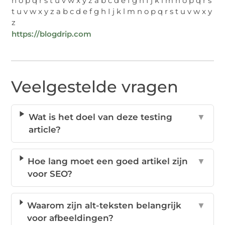
n o p q r s t u v w x y z a b c d e f g h I j k l m n o p q r s
t u v w x y z a b c d e f g h I j k l m n o p q r s t u v w x y
z
https://blogdrip.com
Veelgestelde vragen
Wat is het doel van deze testing
▼
article?
Hoe lang moet een goed artikel zijn
▼
voor SEO?
Waarom zijn alt-teksten belangrijk
▼
voor afbeeldingen?