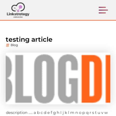
testing article
Blog
description ….. a b c d e f g h I j k l m n o p q r s t u v w