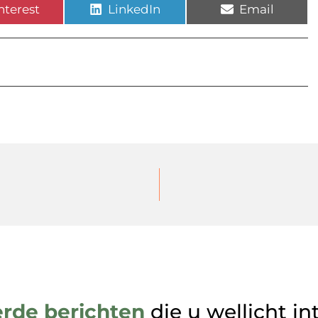
nterest
LinkedIn
Email
erde berichten
die u wellicht in