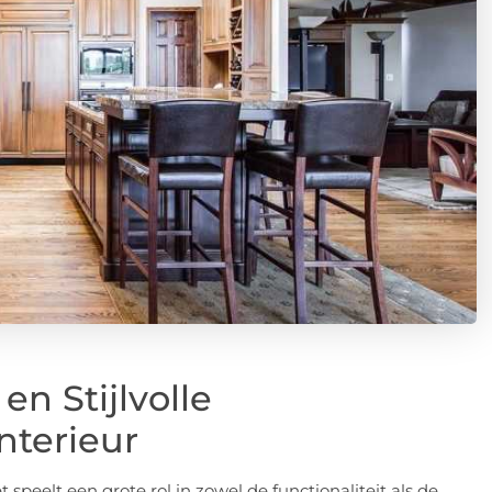
n Stijlvolle
nterieur
t speelt een grote rol in zowel de functionaliteit als de