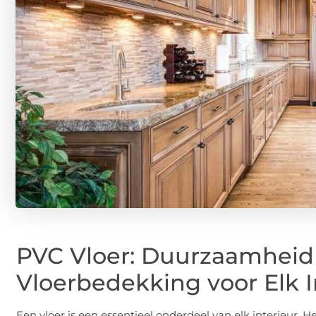
PVC Vloer: Duurzaamheid e
Vloerbedekking voor Elk I
Een vloer is een essentieel onderdeel van elk interieur. He