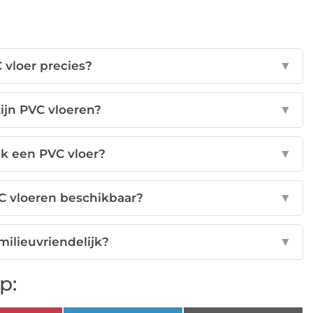
 vloer precies?
▼
ijn PVC vloeren?
▼
k een PVC vloer?
▼
PVC vloeren beschikbaar?
▼
milieuvriendelijk?
▼
p: