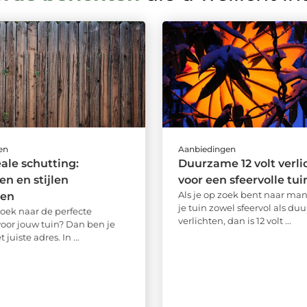
en
Aanbiedingen
ale schutting:
Duurzame 12 volt verli
en en stijlen
voor een sfeervolle tui
Als je op zoek bent naar ma
ken
je tuin zowel sfeervol als du
zoek naar de perfecte
verlichten, dan is 12 volt ...
voor jouw tuin? Dan ben je
 juiste adres. In ...