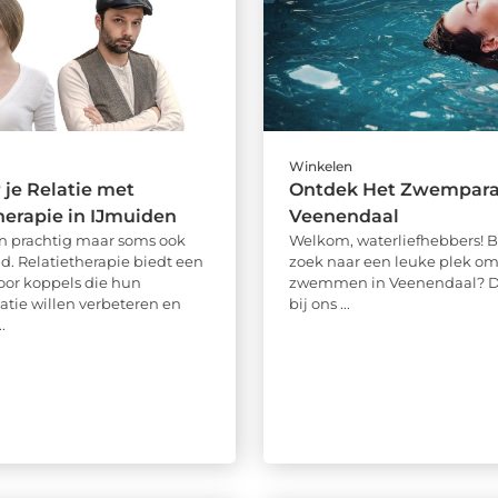
Winkelen
 je Relatie met
Ontdek Het Zwemparad
herapie in IJmuiden
Veenendaal
ijn prachtig maar soms ook
Welkom, waterliefhebbers! B
d. Relatietherapie biedt een
zoek naar een leuke plek om
oor koppels die hun
zwemmen in Veenendaal? D
ie willen verbeteren en
bij ons ...
.