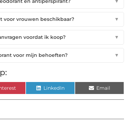
deodorant en antiperspirant?
▼
nt voor vrouwen beschikbaar?
▼
anvragen voordat ik koop?
▼
dorant voor mijn behoeften?
▼
p:
nterest
LinkedIn
Email