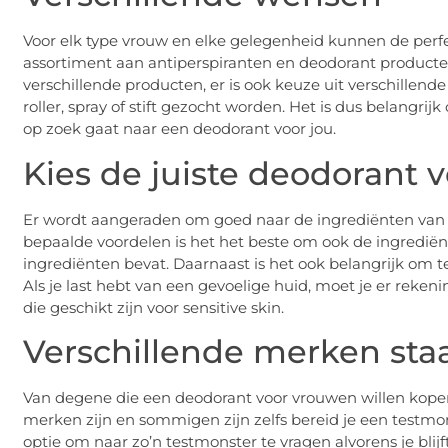
Voor elk type vrouw en elke gelegenheid kunnen de perf
assortiment aan antiperspiranten en deodorant producten z
verschillende producten, er is ook keuze uit verschillend
roller, spray of stift gezocht worden. Het is dus belangr
op zoek gaat naar een deodorant voor jou.
Kies de juiste deodorant v
Er wordt aangeraden om goed naar de ingrediënten van d
bepaalde voordelen is het het beste om ook de ingrediënte
ingrediënten bevat. Daarnaast is het ook belangrijk om te
Als je last hebt van een gevoelige huid, moet je er rek
die geschikt zijn voor sensitive skin.
Verschillende merken sta
Van degene die een deodorant voor vrouwen willen kopen, 
merken zijn en sommigen zijn zelfs bereid je een testmons
optie om naar zo’n testmonster te vragen alvorens je blij