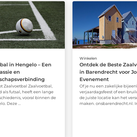
Winkelen
bal in Hengelo – Een
Ontdek de Beste Zaal
assie en
in Barendrecht voor J
chapsverbinding
Evenement
ot Zaalvoetbal Zaalvoetbal,
Of je nu een zakelijke bijee
als futsal, heeft een lange
verjaardagsfeest of een bruilo
eschiedenis, vooral binnen de
de juiste locatie kan het vers
o. Deze ...
maken. onsbarendrecht.nl. In 