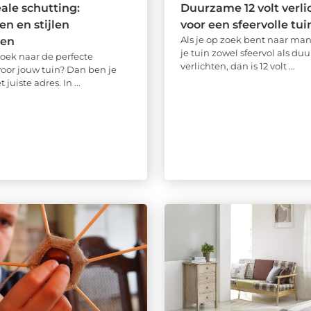
ale schutting:
Duurzame 12 volt verli
en en stijlen
voor een sfeervolle tui
Als je op zoek bent naar ma
ken
je tuin zowel sfeervol als du
zoek naar de perfecte
verlichten, dan is 12 volt ...
voor jouw tuin? Dan ben je
 juiste adres. In ...