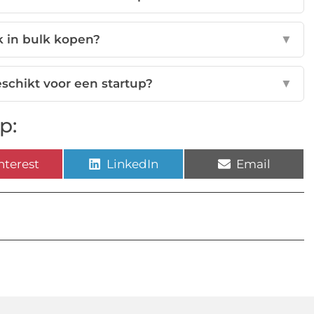
 in bulk kopen?
▼
eschikt voor een startup?
▼
p:
nterest
LinkedIn
Email