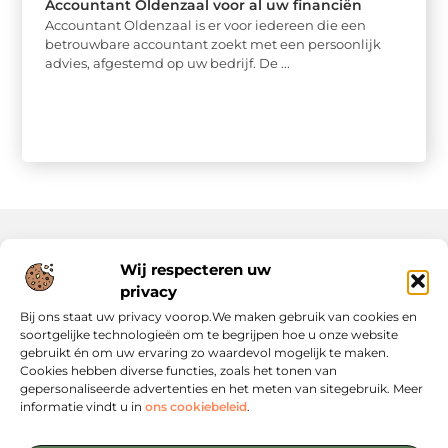
Accountant Oldenzaal voor al uw financiën
Accountant Oldenzaal is er voor iedereen die een
betrouwbare accountant zoekt met een persoonlijk
advies, afgestemd op uw bedrijf. De ...
Wij respecteren uw
Onze informatie
privacy
Website Linkbuilding: Hoe Jij Je Online Autoriteit Versterkt
Geld Verdienen via Internet: Jouw Gids naar Digitale Inkomsten
Bij ons staat uw privacy voorop.We maken gebruik van cookies en
soortgelijke technologieën om te begrijpen hoe u onze website
gebruikt én om uw ervaring zo waardevol mogelijk te maken.
Cookies hebben diverse functies, zoals het tonen van
gepersonaliseerde advertenties en het meten van sitegebruik. Meer
informatie vindt u in
ons cookiebeleid
.
Jouw startpunt voor slimme content en strategieën