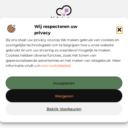
Jouw startpunt voor slimme content en strategieën
Wij respecteren uw
privacy
— Verken inspirerende blogs, concrete tips en strategische
Bij ons staat uw privacy voorop.We maken gebruik van cookies en
inzichten die jou verder helpen. Alles overzichtelijk
soortgelijke technologieën om te begrijpen hoe u onze website
gebundeld op één platform. Begin vandaag nog met
gebruikt én om uw ervaring zo waardevol mogelijk te maken.
ontdekken op Linkstrategy.nl!
Cookies hebben diverse functies, zoals het tonen van
gepersonaliseerde advertenties en het meten van sitegebruik. Meer
informatie vindt u in
ons cookiebeleid
.
@2025
www.linkstrategy.nl
.All Right Reserved.
Accepteren
Weigeren
Bekijk Voorkeuren