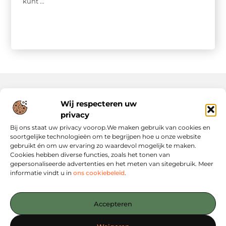
kunt ...
Wij respecteren uw
Onze informatie
privacy
Website Linkbuilding: Hoe Jij Je Online Autoriteit Versterkt
Geld Verdienen via Internet: Jouw Gids naar Digitale Inkomsten
Bij ons staat uw privacy voorop.We maken gebruik van cookies en
soortgelijke technologieën om te begrijpen hoe u onze website
gebruikt én om uw ervaring zo waardevol mogelijk te maken.
Cookies hebben diverse functies, zoals het tonen van
gepersonaliseerde advertenties en het meten van sitegebruik. Meer
informatie vindt u in
ons cookiebeleid
.
Jouw startpunt voor slimme content en strategieën
— Verken inspirerende blogs, concrete tips en strategische
Accepteren
inzichten die jou verder helpen. Alles overzichtelijk
gebundeld op één platform. Begin vandaag nog met