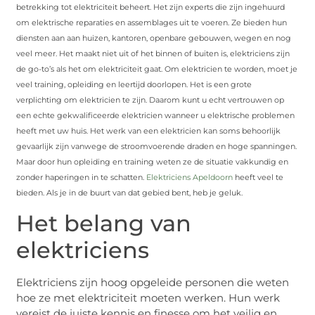
betrekking tot elektriciteit beheert. Het zijn experts die zijn ingehuurd
om elektrische reparaties en assemblages uit te voeren. Ze bieden hun
diensten aan aan huizen, kantoren, openbare gebouwen, wegen en nog
veel meer. Het maakt niet uit of het binnen of buiten is, elektriciens zijn
de go-to’s als het om elektriciteit gaat. Om elektricien te worden, moet je
veel training, opleiding en leertijd doorlopen. Het is een grote
verplichting om elektricien te zijn. Daarom kunt u echt vertrouwen op
een echte gekwalificeerde elektricien wanneer u elektrische problemen
heeft met uw huis. Het werk van een elektricien kan soms behoorlijk
gevaarlijk zijn vanwege de stroomvoerende draden en hoge spanningen.
Maar door hun opleiding en training weten ze de situatie vakkundig en
zonder haperingen in te schatten.
Elektriciens Apeldoorn
heeft veel te
bieden. Als je in de buurt van dat gebied bent, heb je geluk.
Het belang van
elektriciens
Elektriciens zijn hoog opgeleide personen die weten
hoe ze met elektriciteit moeten werken. Hun werk
vereist de juiste kennis en finesse om het veilig en