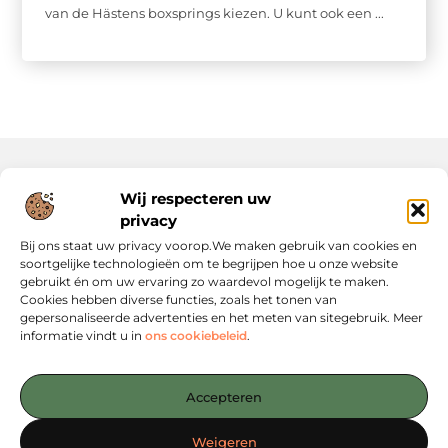
van de Hästens boxsprings kiezen. U kunt ook een ...
Wij respecteren uw
Onze informatie
privacy
Website Linkbuilding: Hoe Jij Je Online Autoriteit Versterkt
Geld Verdienen via Internet: Jouw Gids naar Digitale Inkomsten
Bij ons staat uw privacy voorop.We maken gebruik van cookies en
soortgelijke technologieën om te begrijpen hoe u onze website
gebruikt én om uw ervaring zo waardevol mogelijk te maken.
Cookies hebben diverse functies, zoals het tonen van
gepersonaliseerde advertenties en het meten van sitegebruik. Meer
informatie vindt u in
ons cookiebeleid
.
Jouw startpunt voor slimme content en strategieën
— Verken inspirerende blogs, concrete tips en strategische
Accepteren
inzichten die jou verder helpen. Alles overzichtelijk
gebundeld op één platform. Begin vandaag nog met
Weigeren
ontdekken op Linkstrategy.nl!