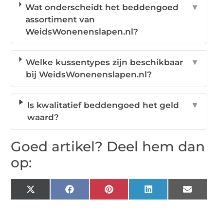
Wat onderscheidt het beddengoed
▼
assortiment van
WeidsWonenenslapen.nl?
Welke kussentypes zijn beschikbaar
▼
bij WeidsWonenenslapen.nl?
Is kwalitatief beddengoed het geld
▼
waard?
Goed artikel? Deel hem dan
op:
X
Facebook
Pinterest
LinkedIn
Email
(Twitter)