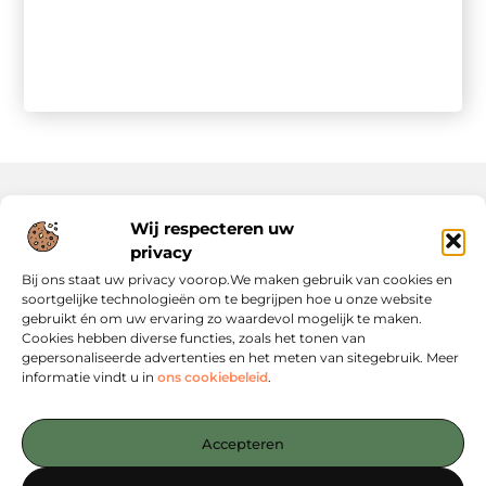
Wij respecteren uw
Onze informatie
privacy
Website Linkbuilding: Hoe Jij Je Online Autoriteit Versterkt
Geld Verdienen via Internet: Jouw Gids naar Digitale Inkomsten
Bij ons staat uw privacy voorop.We maken gebruik van cookies en
soortgelijke technologieën om te begrijpen hoe u onze website
gebruikt én om uw ervaring zo waardevol mogelijk te maken.
Cookies hebben diverse functies, zoals het tonen van
gepersonaliseerde advertenties en het meten van sitegebruik. Meer
informatie vindt u in
ons cookiebeleid
.
Jouw startpunt voor slimme content en strategieën
— Verken inspirerende blogs, concrete tips en strategische
Accepteren
inzichten die jou verder helpen. Alles overzichtelijk
gebundeld op één platform. Begin vandaag nog met