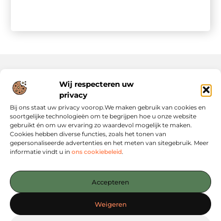
Wij respecteren uw
Onze informatie
privacy
Website Linkbuilding: Hoe Jij Je Online Autoriteit Versterkt
Geld Verdienen via Internet: Jouw Gids naar Digitale Inkomsten
Bij ons staat uw privacy voorop.We maken gebruik van cookies en
soortgelijke technologieën om te begrijpen hoe u onze website
gebruikt én om uw ervaring zo waardevol mogelijk te maken.
Cookies hebben diverse functies, zoals het tonen van
gepersonaliseerde advertenties en het meten van sitegebruik. Meer
informatie vindt u in
ons cookiebeleid
.
Jouw startpunt voor slimme content en strategieën
— Verken inspirerende blogs, concrete tips en strategische
Accepteren
inzichten die jou verder helpen. Alles overzichtelijk
gebundeld op één platform. Begin vandaag nog met
Weigeren
ontdekken op Linkstrategy.nl!