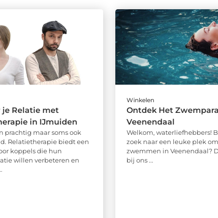
Winkelen
 je Relatie met
Ontdek Het Zwemparad
herapie in IJmuiden
Veenendaal
ijn prachtig maar soms ook
Welkom, waterliefhebbers! B
d. Relatietherapie biedt een
zoek naar een leuke plek om
oor koppels die hun
zwemmen in Veenendaal? D
ie willen verbeteren en
bij ons ...
.