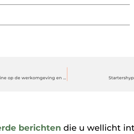
De impact van een gezonde en uitnodigende bedrijfskantine op de werkomgeving en de gezondheid van we
Startershy
erde berichten
die u wellicht in