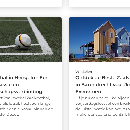
Winkelen
bal in Hengelo – Een
Ontdek de Beste Zaal
assie en
in Barendrecht voor J
chapsverbinding
Evenement
ot Zaalvoetbal Zaalvoetbal,
Of je nu een zakelijke bijee
als futsal, heeft een lange
verjaardagsfeest of een bruilo
eschiedenis, vooral binnen de
de juiste locatie kan het vers
o. Deze ...
maken. onsbarendrecht.nl. In 