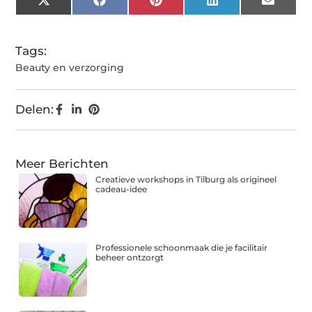
X
Facebook
Pinterest
LinkedIn
Email
(Twitter)
Tags:
Beauty en verzorging
Delen:
Meer Berichten
Creatieve workshops in Tilburg als origineel
cadeau-idee
Professionele schoonmaak die je facilitair
beheer ontzorgt