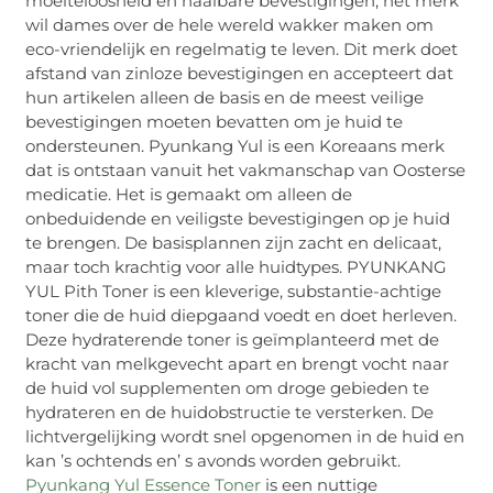
moeiteloosheid en haalbare bevestigingen, het merk
wil dames over de hele wereld wakker maken om
eco-vriendelijk en regelmatig te leven. Dit merk doet
afstand van zinloze bevestigingen en accepteert dat
hun artikelen alleen de basis en de meest veilige
bevestigingen moeten bevatten om je huid te
ondersteunen. Pyunkang Yul is een Koreaans merk
dat is ontstaan ​​vanuit het vakmanschap van Oosterse
medicatie. Het is gemaakt om alleen de
onbeduidende en veiligste bevestigingen op je huid
te brengen. De basisplannen zijn zacht en delicaat,
maar toch krachtig voor alle huidtypes. PYUNKANG
YUL Pith Toner is een kleverige, substantie-achtige
toner die de huid diepgaand voedt en doet herleven.
Deze hydraterende toner is geïmplanteerd met de
kracht van melkgevecht apart en brengt vocht naar
de huid vol supplementen om droge gebieden te
hydrateren en de huidobstructie te versterken. De
lichtvergelijking wordt snel opgenomen in de huid en
kan ’s ochtends en’ s avonds worden gebruikt.
Pyunkang Yul Essence Toner
is een nuttige