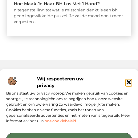
Hoe Maak Je Haar BH Los Met 1 Hand?
n tegenstelling tot wat je misschien denkt is een bh
geen ingewikkelde puzzel. Je zal de mood nooit meer
verpesten ...
Wij respecteren uw
Onze informatie
privacy
Website Linkbuilding: Hoe Jij Je Online Autoriteit Versterkt
Geld Verdienen via Internet: Jouw Gids naar Digitale Inkomsten
Bij ons staat uw privacy voorop.We maken gebruik van cookies en
soortgelijke technologieën om te begrijpen hoe u onze website
gebruikt én om uw ervaring zo waardevol mogelijk te maken.
Cookies hebben diverse functies, zoals het tonen van
gepersonaliseerde advertenties en het meten van sitegebruik. Meer
informatie vindt u in
ons cookiebeleid
.
Jouw startpunt voor slimme content en strategieën
— Verken inspirerende blogs, concrete tips en strategische