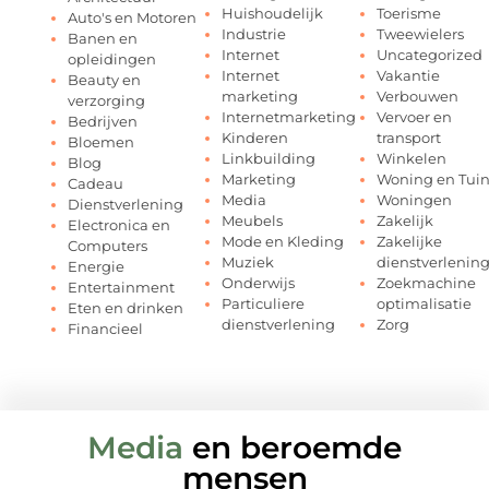
Huishoudelijk
Toerisme
Auto's en Motoren
Industrie
Tweewielers
Banen en
Internet
Uncategorized
opleidingen
Internet
Vakantie
Beauty en
marketing
Verbouwen
verzorging
Internetmarketing
Vervoer en
Bedrijven
Kinderen
transport
Bloemen
Linkbuilding
Winkelen
Blog
Marketing
Woning en Tui
Cadeau
Media
Woningen
Dienstverlening
Meubels
Zakelijk
Electronica en
Mode en Kleding
Zakelijke
Computers
Muziek
dienstverlenin
Energie
Onderwijs
Zoekmachine
Entertainment
Particuliere
optimalisatie
Eten en drinken
dienstverlening
Zorg
Financieel
Media
en beroemde
mensen