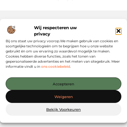
Wij respecteren uw
Onze informatie
privacy
Website Linkbuilding: Hoe Jij Je Online Autoriteit Versterkt
Geld Verdienen via Internet: Jouw Gids naar Digitale Inkomsten
Bij ons staat uw privacy voorop.We maken gebruik van cookies en
soortgelijke technologieën om te begrijpen hoe u onze website
gebruikt én om uw ervaring zo waardevol mogelijk te maken.
Cookies hebben diverse functies, zoals het tonen van
gepersonaliseerde advertenties en het meten van sitegebruik. Meer
informatie vindt u in
ons cookiebeleid
.
Jouw startpunt voor slimme content en strategieën
— Verken inspirerende blogs, concrete tips en strategische
Accepteren
inzichten die jou verder helpen. Alles overzichtelijk
gebundeld op één platform. Begin vandaag nog met
Weigeren
ontdekken op Linkstrategy.nl!
Bekijk Voorkeuren
@2025
www.linkstrategy.nl
.All Right Reserved.