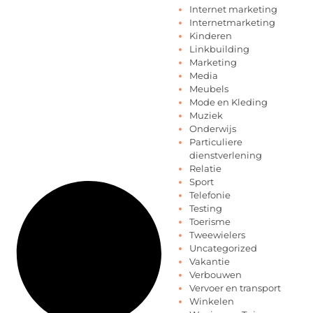
Internet marketing
Internetmarketing
Kinderen
Linkbuilding
Marketing
Media
Meubels
Mode en Kleding
Muziek
Onderwijs
Particuliere
dienstverlening
Relatie
Sport
Telefonie
Testing
Toerisme
Tweewielers
Uncategorized
Vakantie
Verbouwen
Vervoer en transport
Winkelen