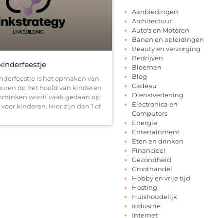
Aanbiedingen
Architectuur
Auto's en Motoren
Banen en opleidingen
Beauty en verzorging
Bedrijven
inderfeestje
Bloemen
Blog
derfeestje is het opmaken van
Cadeau
iguren op het hoofd van kinderen
Dienstverlening
hminken wordt vaak gedaan op
Electronica en
oor kinderen. Hier zijn dan 1 of
Computers
Energie
Entertainment
Eten en drinken
Financieel
Gezondheid
Groothandel
Hobby en vrije tijd
Hosting
Huishoudelijk
Industrie
Internet