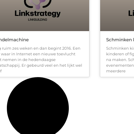
ndelmachine
Schminken k
 ruim zes weken en dan begint 2016. Een
Schminken kin
r waar in Internet een nieuwe toevlucht
kinderen of f
t nemen in de hedendaagse
na maken. Sc
tschappij. Er gebeurd veel en het lijkt wel
evenementen v
f
meerdere