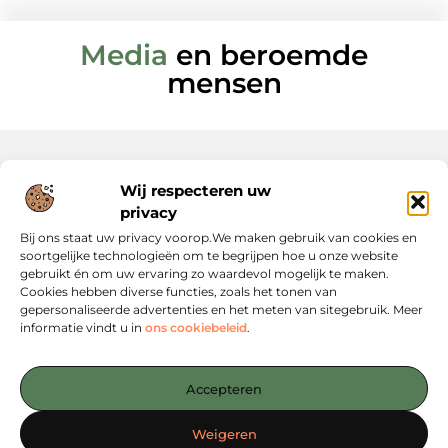
Media
en beroemde
mensen
Wij respecteren uw
Onze informatie
privacy
Website Linkbuilding: Hoe Jij Je Online Autoriteit Versterkt
Geld Verdienen via Internet: Jouw Gids naar Digitale Inkomsten
Bij ons staat uw privacy voorop.We maken gebruik van cookies en
soortgelijke technologieën om te begrijpen hoe u onze website
gebruikt én om uw ervaring zo waardevol mogelijk te maken.
Cookies hebben diverse functies, zoals het tonen van
gepersonaliseerde advertenties en het meten van sitegebruik. Meer
informatie vindt u in
ons cookiebeleid
.
Jouw startpunt voor slimme content en strategieën
— Verken inspirerende blogs, concrete tips en strategische
Accepteren
inzichten die jou verder helpen. Alles overzichtelijk
gebundeld op één platform. Begin vandaag nog met
Weigeren
ontdekken op Linkstrategy.nl!