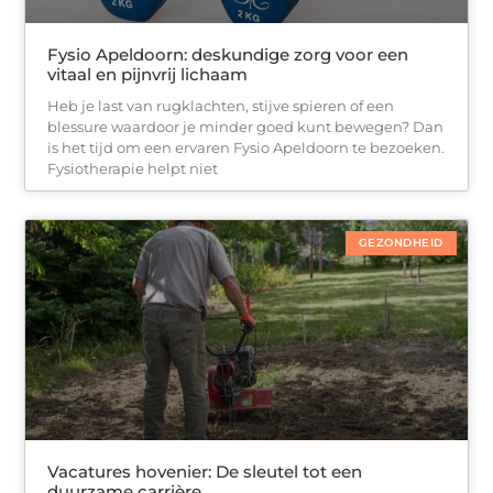
Fysio Apeldoorn: deskundige zorg voor een
vitaal en pijnvrij lichaam
Heb je last van rugklachten, stijve spieren of een
blessure waardoor je minder goed kunt bewegen? Dan
is het tijd om een ervaren Fysio Apeldoorn te bezoeken.
Fysiotherapie helpt niet
GEZONDHEID
Vacatures hovenier: De sleutel tot een
duurzame carrière