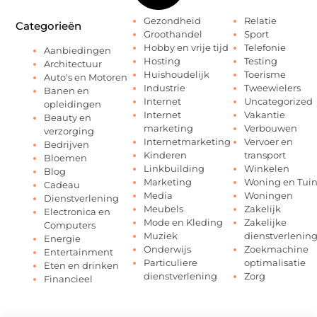
Gezondheid
Relatie
Categorieën
Groothandel
Sport
Hobby en vrije tijd
Telefonie
Aanbiedingen
Hosting
Testing
Architectuur
Huishoudelijk
Toerisme
Auto's en Motoren
Industrie
Tweewielers
Banen en
Internet
Uncategorized
opleidingen
Internet
Vakantie
Beauty en
marketing
Verbouwen
verzorging
Internetmarketing
Vervoer en
Bedrijven
Kinderen
transport
Bloemen
Linkbuilding
Winkelen
Blog
Marketing
Woning en Tui
Cadeau
Media
Woningen
Dienstverlening
Meubels
Zakelijk
Electronica en
Mode en Kleding
Zakelijke
Computers
Muziek
dienstverlenin
Energie
Onderwijs
Zoekmachine
Entertainment
Particuliere
optimalisatie
Eten en drinken
dienstverlening
Zorg
Financieel