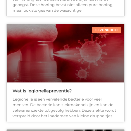
geoogst. Deze honing bevat niet alleen pure honing,
maar ook stukjes van de wasachtige
GEZONDHEID
Wat is legionellapreventie?
Legionella is een vervelende bacterie voor veel
mensen. De bacterie kan ziekmakend zijn en kan de
veteranenziekte tot gevolg hebben. Deze ziekte wordt
verspreid door het inademen van kleine druppeltjes