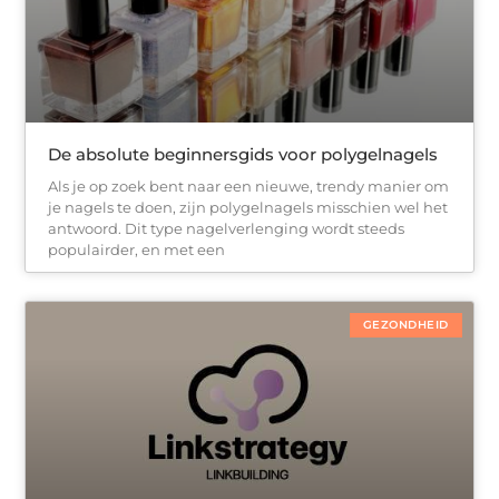
De absolute beginnersgids voor polygelnagels
Als je op zoek bent naar een nieuwe, trendy manier om
je nagels te doen, zijn polygelnagels misschien wel het
antwoord. Dit type nagelverlenging wordt steeds
populairder, en met een
GEZONDHEID