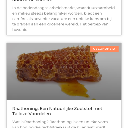
In de hedendaagse arbeidsmarkt, waar duurzaamheid
en milieu steeds belangrijker worden, biedt een
carrière als hovenier vacature een unieke kans om bij
te dragen aan een groenere wereld. Het beroep van
hovenier
GEZONDHEID
Raathoning: Een Natuurlijke Zoetstof met
Talloze Voordelen
Wat is Raathoning? Raathoning is een unieke vorm
van honing die rechtstreeks uit de bijenraat wordt