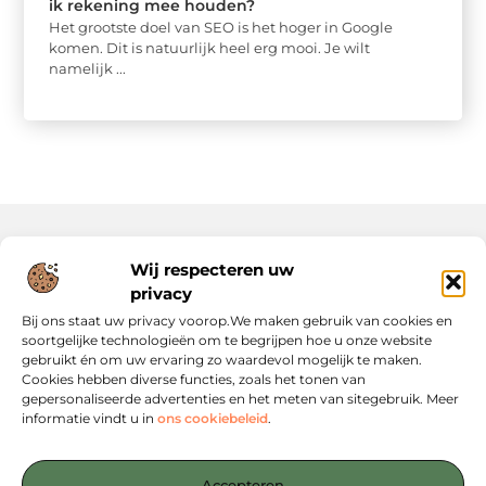
ik rekening mee houden?
Het grootste doel van SEO is het hoger in Google
komen. Dit is natuurlijk heel erg mooi. Je wilt
namelijk ...
Wij respecteren uw
Onze informatie
privacy
Website Linkbuilding: Hoe Jij Je Online Autoriteit Versterkt
Geld Verdienen via Internet: Jouw Gids naar Digitale Inkomsten
Bij ons staat uw privacy voorop.We maken gebruik van cookies en
soortgelijke technologieën om te begrijpen hoe u onze website
gebruikt én om uw ervaring zo waardevol mogelijk te maken.
Cookies hebben diverse functies, zoals het tonen van
gepersonaliseerde advertenties en het meten van sitegebruik. Meer
informatie vindt u in
ons cookiebeleid
.
Jouw startpunt voor slimme content en strategieën
— Verken inspirerende blogs, concrete tips en strategische
Accepteren