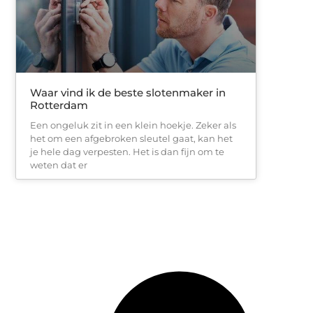
Waar vind ik de beste slotenmaker in
Rotterdam
Een ongeluk zit in een klein hoekje. Zeker als
het om een afgebroken sleutel gaat, kan het
je hele dag verpesten. Het is dan fijn om te
weten dat er