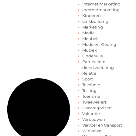
Internet marketing
Internetmarketing
Kinderen
Linkbuilding
Marketing
Media
Meubels
Mode en Kleding
Muziek
Onderwijs
Particuliere
dienstverlening
Relatie
Sport
Telefonie
Testing
Toerisme
Tweewielers
Uncategorized
Vakantie
Verbouwen
Vervoer en transport
Winkelen