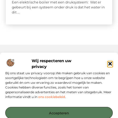
Een elektrische boiler met een druksysteem: Wat er
gebeurt bij een systeem onder druk is dat het water in
dit ...
Wij respecteren uw
Onze informatie
privacy
Website Linkbuilding: Hoe Jij Je Online Autoriteit Versterkt
Geld Verdienen via Internet: Jouw Gids naar Digitale Inkomsten
Bij ons staat uw privacy voorop.We maken gebruik van cookies en
soortgelijke technologieën om te begrijpen hoe u onze website
gebruikt én om uw ervaring zo waardevol mogelijk te maken.
Cookies hebben diverse functies, zoals het tonen van
gepersonaliseerde advertenties en het meten van sitegebruik. Meer
informatie vindt u in
ons cookiebeleid
.
Jouw startpunt voor slimme content en strategieën
— Verken inspirerende blogs, concrete tips en strategische
Accepteren
inzichten die jou verder helpen. Alles overzichtelijk