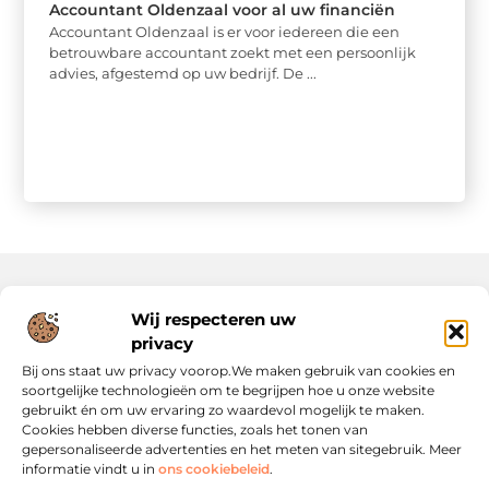
Accountant Oldenzaal voor al uw financiën
Accountant Oldenzaal is er voor iedereen die een
betrouwbare accountant zoekt met een persoonlijk
advies, afgestemd op uw bedrijf. De ...
Wij respecteren uw
Onze informatie
privacy
Website Linkbuilding: Hoe Jij Je Online Autoriteit Versterkt
Geld Verdienen via Internet: Jouw Gids naar Digitale Inkomsten
Bij ons staat uw privacy voorop.We maken gebruik van cookies en
soortgelijke technologieën om te begrijpen hoe u onze website
gebruikt én om uw ervaring zo waardevol mogelijk te maken.
Cookies hebben diverse functies, zoals het tonen van
gepersonaliseerde advertenties en het meten van sitegebruik. Meer
informatie vindt u in
ons cookiebeleid
.
Jouw startpunt voor slimme content en strategieën