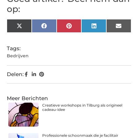
op:
X
Facebook
Pinterest
LinkedIn
Email
(Twitter)
Tags:
Bedrijven
Delen:
Meer Berichten
Creatieve workshops in Tilburg als origineel
cadeau-idee
Professionele schoonmaak die je facilitair