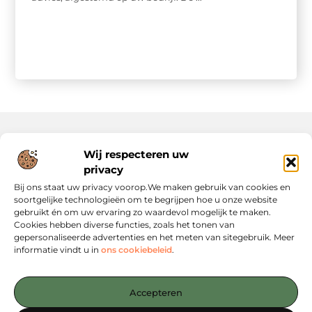
Wij respecteren uw
Onze informatie
privacy
Website Linkbuilding: Hoe Jij Je Online Autoriteit Versterkt
Geld Verdienen via Internet: Jouw Gids naar Digitale Inkomsten
Bij ons staat uw privacy voorop.We maken gebruik van cookies en
soortgelijke technologieën om te begrijpen hoe u onze website
gebruikt én om uw ervaring zo waardevol mogelijk te maken.
Cookies hebben diverse functies, zoals het tonen van
gepersonaliseerde advertenties en het meten van sitegebruik. Meer
informatie vindt u in
ons cookiebeleid
.
Jouw startpunt voor slimme content en strategieën
— Verken inspirerende blogs, concrete tips en strategische
Accepteren
inzichten die jou verder helpen. Alles overzichtelijk